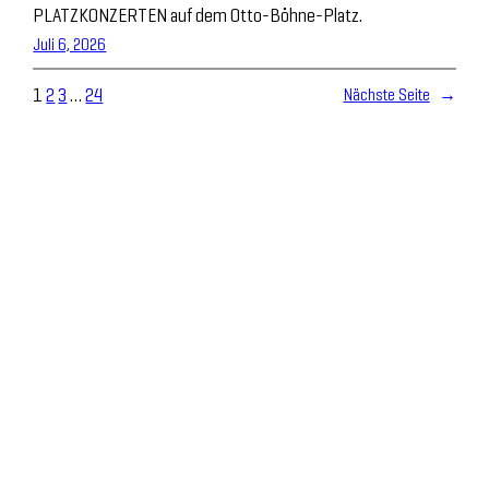
PLATZKONZERTEN auf dem Otto-Böhne-Platz.
Juli 6, 2026
1
2
3
…
24
Nächste Seite
→