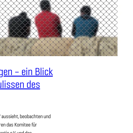
en – ein Blick
ulissen des
W aussieht, beobachten und
ren das Komitee für
tie e.V. und das