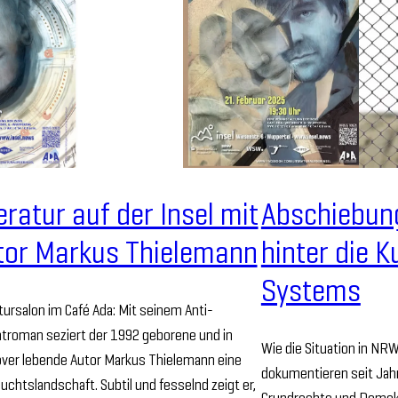
eratur auf der Insel mit
Abschiebung
tor Markus Thielemann
hinter die K
Systems
tursalon im Café Ada: Mit seinem Anti-
troman seziert der 1992 geborene und in
Wie die Situation in NR
ver lebende Autor Markus Thielemann eine
dokumentieren seit Jah
chtslandschaft. Subtil und fesselnd zeigt er,
Grundrechte und Demokra