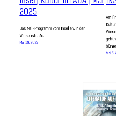
Insel | Kultur im ADA | Mai
IN
2025
Am Fre
Kultur
Das Mai-Programm vom Insel e.V. in der
Wiese
Wiesenstraße.
geht 
Mai 19, 2025
blühe
Mai 5,