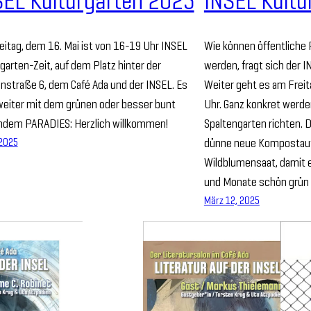
SEL Kulturgarten 2025
INSEL Kultu
itag, dem 16. Mai ist von 16-19 Uhr INSEL
Wie können öffentlich
garten-Zeit, auf dem Platz hinter der
werden, fragt sich der 
nstraße 6, dem Café Ada und der INSEL. Es
Weiter geht es am Freit
weiter mit dem grünen oder besser bunt
Uhr. Ganz konkret werde
ndem PARADIES: Herzlich willkommen!
Spaltengarten richten.
 2025
dünne neue Kompostaufl
Wildblumensaat, damit 
und Monate schön grün 
März 12, 2025