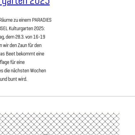
rgarten 2025
e Räume zu einem PARADIES
INSEL Kulturgarten 2025:
ag, dem 28.3. von 16-19
n wir den Zaun für den
 Das Beet bekommt eine
age für eine
es die nächsten Wochen
und bunt wird.