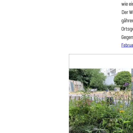
wie ei
Der Wo
gähre
Ortsge
Gegen
Februa