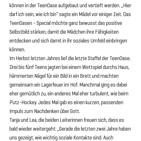
können in der TeenOase aufgebaut und vertieft werden. „Hier
darf ich sein, wie ich bin“ sagte ein Mädel vor einiger Zeit. Das
TeenOasen – Special möchte ganz bewusst das positive
Selbstbild stärken, damit die Mädchen ihre Fähigkeiten
entdecken und sich damit in ihr soziales Umfeld einbringen
können.
Im Herbst letzten Jahres lief die letzte Staffel der TeenOase.
Drei bis fünf Teens jagten bei einem Wettspiel durchs Haus,
hämmerten Nägel für ein Bild in ein Brett und machten
gemeinsam ein Lagerfeuer im Hof. Manchmal ging es dabei
eher gemütlich zu, ein anderes Mal eher turbulent, wie beim
Putz-Hockey. Jedes Mal gab es einen kurzen, passenden
Impuls zum Nachdenken über Gott.
Tanja und Lea, die beiden Leiterinnen freuen sich, dass es
bald wieder weitergeht: „Gerade die letzten zwei Jahre haben
uns gezeigt, wie wichtig soziale Kontakte sind. Auch