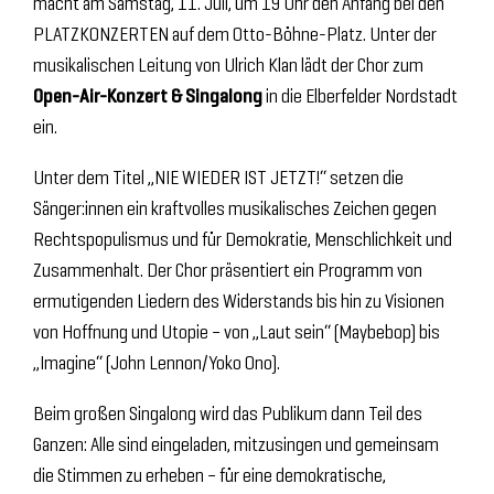
macht am Samstag, 11. Juli, um 19 Uhr den Anfang bei den
PLATZKONZERTEN auf dem Otto-Böhne-Platz. Unter der
musikalischen Leitung von Ulrich Klan lädt der Chor zum
Open-Air-Konzert & Singalong
in die Elberfelder Nordstadt
ein.
Unter dem Titel „NIE WIEDER IST JETZT!“ setzen die
Sänger:innen ein kraftvolles musikalisches Zeichen gegen
Rechtspopulismus und für Demokratie, Menschlichkeit und
Zusammenhalt. Der Chor präsentiert ein Programm von
ermutigenden Liedern des Widerstands bis hin zu Visionen
von Hoffnung und Utopie – von „Laut sein“ (Maybebop) bis
„Imagine“ (John Lennon/Yoko Ono).
Beim großen Singalong wird das Publikum dann Teil des
Ganzen: Alle sind eingeladen, mitzusingen und gemeinsam
die Stimmen zu erheben – für eine demokratische,