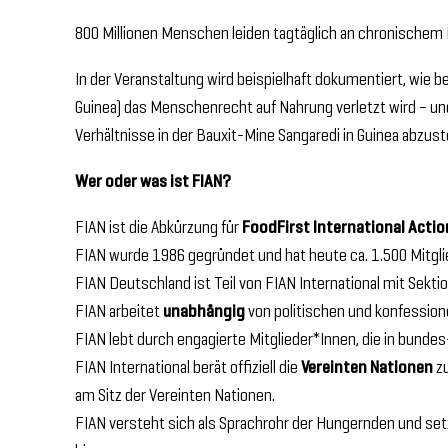
800 Millionen Menschen leiden tagtäglich an chronischem 
In der Veranstaltung wird beispielhaft dokumentiert, wie
Guinea) das Menschenrecht auf Nahrung verletzt wird – un
Verhältnisse in der Bauxit-Mine Sangaredi in Guinea abzuste
Wer oder was ist FIAN?
FIAN ist die Abkürzung für
FoodFirst International Acti
FIAN wurde 1986 gegründet und hat heute ca. 1.500 Mitgli
FIAN Deutschland ist Teil von FIAN International mit Sekti
FIAN arbeitet
unabhängig
von politischen und konfessione
FIAN lebt durch engagierte Mitglieder*Innen, die in bundes
FIAN International berät offiziell die
Vereinten Nationen
zu
am Sitz der Vereinten Nationen.
FIAN versteht sich als Sprachrohr der Hungernden und setz