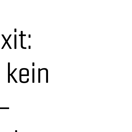
xit:
 kein
–