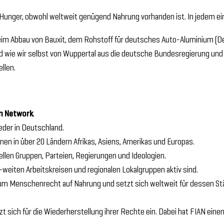
Hunger, obwohl weltweit genügend Nahrung vorhanden ist. In jedem ein
 beim Abbau von Bauxit, dem Rohstoff für deutsches Auto-Aluminium (
d wie wir selbst von Wuppertal aus die deutsche Bundesregierung und 
llen.
on Network
.
eder in Deutschland.
onen in über 20 Ländern Afrikas, Asiens, Amerikas und Europas.
llen Gruppen, Parteien, Regierungen und Ideologien.
-weiten Arbeitskreisen und regionalen Lokalgruppen aktiv sind.
m Menschenrecht auf Nahrung und setzt sich weltweit für dessen Stärku
t sich für die Wiederherstellung ihrer Rechte ein. Dabei hat FIAN eine