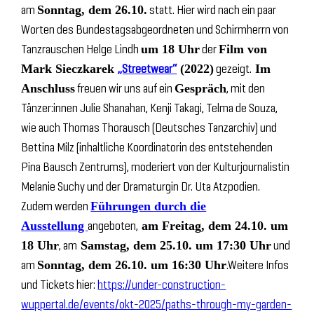
am
statt. Hier wird nach ein paar
Sonntag, dem 26.10.
Worten des Bundestagsabgeordneten und Schirmherrn von
Tanzrauschen Helge Lindh
der
um 18 Uhr
Film von
„Streetwear“
gezeigt.
Mark Sieczkarek
(2022)
Im
freuen wir uns auf ein
, mit den
Anschluss
Gespräch
Tänzer:innen Julie Shanahan, Kenji Takagi, Telma de Souza,
wie auch Thomas Thorausch (Deutsches Tanzarchiv) und
Bettina Milz (inhaltliche Koordinatorin des entstehenden
Pina Bausch Zentrums), moderiert von der Kulturjournalistin
Melanie Suchy und der Dramaturgin Dr. Uta Atzpodien.
Zudem werden
Führungen durch die
angeboten,
Ausstellung
am Freitag, dem 24.10. um
, am
und
18 Uhr
Samstag, dem 25.10. um 17:30 Uhr
am
.Weitere Infos
Sonntag, dem 26.10. um 16:30 Uhr
und Tickets hier:
https://under-construction-
wuppertal.de/events/okt-2025/paths-through-my-garden-