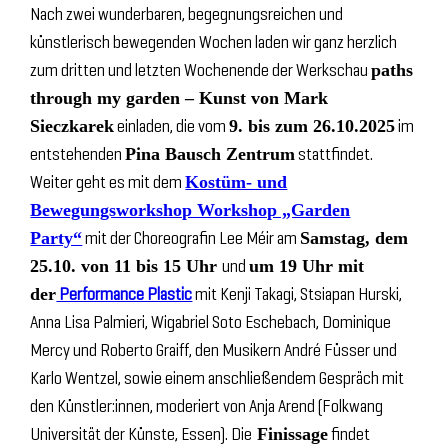
Nach zwei wunderbaren, begegnungsreichen und
künstlerisch bewegenden Wochen laden wir ganz herzlich
zum dritten und letzten Wochenende der Werkschau
paths
through my garden – Kunst von Mark
einladen, die vom
im
Sieczkarek
9. bis zum 26.10.2025
entstehenden
stattfindet.
Pina Bausch Zentrum
Weiter geht es mit dem
Kostüm- und
Bewegungsworkshop Workshop „Garden
mit der Choreografin Lee Méir am
Party“
Samstag, dem
und
25.10. von 11 bis 15 Uhr
um 19 Uhr mit
Performance Plastic
mit Kenji Takagi, Stsiapan Hurski,
der
Anna Lisa Palmieri, Wigabriel Soto Eschebach, Dominique
Mercy und Roberto Graiff, den Musikern André Füsser und
Karlo Wentzel, sowie einem anschließendem Gespräch mit
den Künstler:innen, moderiert von Anja Arend (Folkwang
Universität der Künste, Essen). Die
findet
Finissage